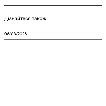
Дізнайтеся також
06/08/2026
Чи є можливість додати у застосунок
«Дія» закордонний паспорт і
подорожувати з ним?
06/08/2026
Гроші на картку: де межа між родинною
допомогою та незадекларованим
доходом, який зацікавить податкову?