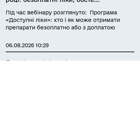
Під час вебінару розглянуто: Програма
«Доступні ліки»: хто і як може отримати
препарати безоплатно або з доплатою
Безкоштовні медичні послуги: аналізи, КТ,
МРТ, консультації, операції та лікування за
06.08.2026 10:29
Програмою медичних гара...
Як змінити ім'я, прізвище чи по
батькові
Відповідно до статті 295 Цивільного кодексу
України, кожен громадянин, якому
виповнилося 16 років, має право на власний
розсуд змінити своє прізвище та (або)
власне ім’я, та (або) по батькові. Фізична
06.08.2026 09:24
особа, яка досягла 14 років, має право
змінит...
«Помічай зміни»: інформаційна