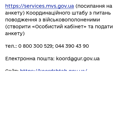
https://services.mvs.gov.ua
(посилання на
анкету) Координаційного штабу з питань
поводження з військовополоненими
(створити «Особистий кабінет» та подати
анкету)
тел.: 0 800 300 529; 044 390 43 90
Електронна пошта: koord@gur.gov.ua
Сайт:
https://koordshtab.gov.ua/
Національного інформаційного бюро
тел.: 16-48; 044 287 81 65
Електронна пошта: info@nib.gov.ua
Сайт:
https://nib.gov.ua/