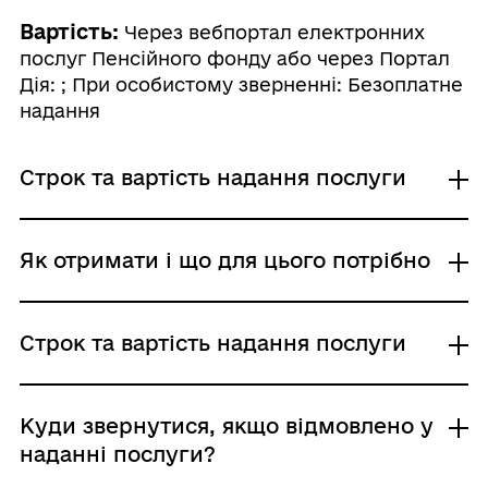
Вартість:
Через вебпортал електронних
послуг Пенсійного фонду або через Портал
Дія: ; При особистому зверненні: Безоплатне
надання
Строк та вартість надання послуги
Через вебпортал електронних послуг
Як отримати і що для цього потрібно
Пенсійного фонду або через Портал Дія
Адміністративний збір: Довідка формується
та надсилається автоматично в
Де отримати
Строк та вартість надання послуги
персональний кабінет / 0 /
Пенсійний фонд України
Строк надання: 1 година
Територіальні органи Пенсійного фонду
При особистому зверненні
України
Через вебпортал електронних послуг
Куди звернутися, якщо відмовлено у
Адміністративний збір: Безоплатне надання /
Центр надання адміністративних послуг
Пенсійного фонду або через Портал Дія
наданні послуги?
0 UAH /
Адміністративний збір: Довідка формується