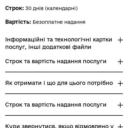
Строк:
30 днів (календарні)
Вартість:
Безоплатне надання
Інформаційні та технологічні картки
послуг, інші додаткові файли
Строк та вартість надання послуги
01981 ІК та ТК
Звичайне надання
Як отримати і що для цього потрібно
Адміністративний збір: Безоплатне надання /
0 UAH /
Строк надання: 30 днів (календарні)
Де отримати
Строк та вартість надання послуги
Районні, районні у місті Києві (у разі
утворення) та місті Севастополі ради
Районні, районні у містах Києві та
Звичайне надання
Куди звернутися, якщо відмовлено у