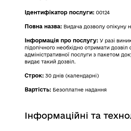
Ідентифікатор послуги:
00124
Повна назва:
Видача дозволу опікуну н
Інформація про послугу:
У разі вини
підопічного необхідно отримати дозвіл 
адміністративної послуги з пакетом доку
Одноразова матеріальна
Дай
допомога дітям ВПО
Укр
видає такий дозвіл.
Строк:
30 днів (календарні)
Вартість:
Безоплатне надання
Інформаційні та техно
Кат
Реє