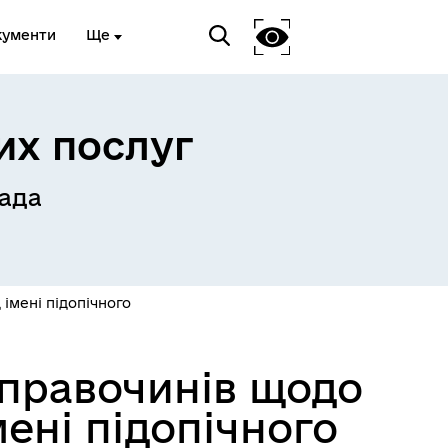
кументи
Ще
их послуг
ада
Український ветеранський
фонд
імені підопічного
 правочинів щодо
ені підопічного
Пам’ятка учасникам
російсько-української війни