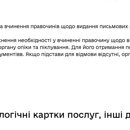
а вчинення правочинів щодо видання письмових зо
кнення необхідності у вчиненні правочину щодо в
органу опіки та піклування. Для його отримання п
ментівв. Якщо підстави для відмови відсутні, орг
джест Реєстру збитків для
е-Ветеран
аїни: Питання та відповіді
логічні картки послуг, інші
егорії заяв для подання до
Ветеран PRO
стру збитків України