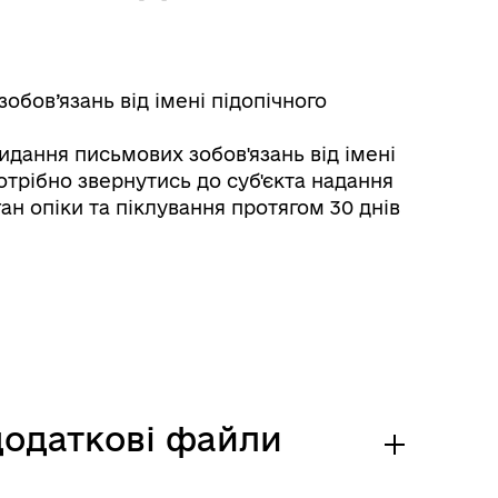
бов’язань від імені підопічного
идання письмових зобов'язань від імені
отрібно звернутись до суб'єкта надання
ан опіки та піклування протягом 30 днів
Мапа контактів фахівців
супроводу ветеранів
 додаткові файли
Контакти для ветеранів війни
з числа ВПО