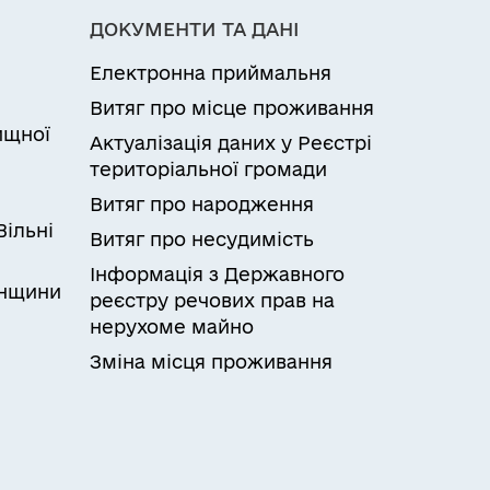
ДОКУМЕНТИ ТА ДАНІ
зобов'язання від імені підопічного.Заява
Електронна приймальня
овноваженою ним особою у паперовій
Севастополі державної адміністрації,
Витяг про місце проживання
ди, або можуть бути надіслані суб’єкту
ищної
Актуалізація даних у Реєстрі
ний веб-портал електронних послуг (у
и
територіальної громади
зазначений в описі вхідного пакета
Витяг про народження
зв’язку).Відмова у наданні
Вільні
ство, з мотивацією відмови та
Витяг про несудимість
Інформація з Державного
онщини
реєстру речових прав на
нерухоме майно
Зміна місця проживання