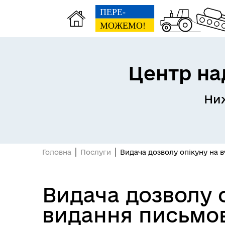
Центр на
Матеріальна допомога
Ниж
Реє
жителям Нижньосірогозької
(RD
громади
Головна
Послуги
Видача дозволу опікуну на в
Видача дозволу 
видання письмови
Матеріальна допомога
Пут
Захисникам та їхнім родинам
для