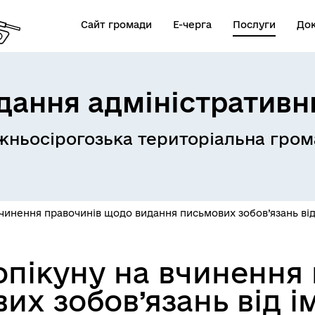
Сайт громади
Е-черга
Послуги
До
дання адміністративн
ньосірогозька територіальна гром
стр збитків для України
єОселя
4U)
чинення правочинів щодо видання письмових зобов’язань від 
опікуну на вчинення
х зобов’язань від ім
івник Реєстром збитків
єВідновлення
 України