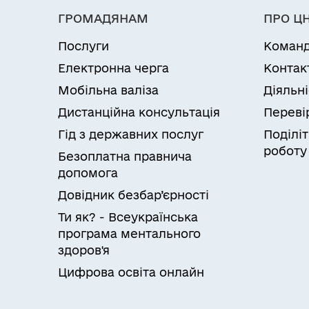
Умови і випадки надання
ГРОМАДЯНАМ
ПРО Ц
Опікун не має права без дозволу органу 
Послуги
Коман
та документи, необхідні для отриманн
формі до центру надання адміністративн
Електронна черга
Контак
виконавчого органу сільської, селищної, 
Мобільна валіза
Діяльн
надання адміністративної послуги пошт
Дистанційна консультація
Переві
разі технічної можливості).Повідомленн
документів (телефоном, на електронну 
Гід з державних послуг
Поділіт
адміністративної послуги надається за
роботу
Безоплатна правнича
роз’ясненням порядку оскарження.
допомога
Довідник безбар’єрності
Результати та способи отри
Видача опікуну дозволу
Ти як? - Всеукраїнська
Відмова у наданні опікуну дозволу
програма ментального
здоров'я
Цифрова освіта онлайн