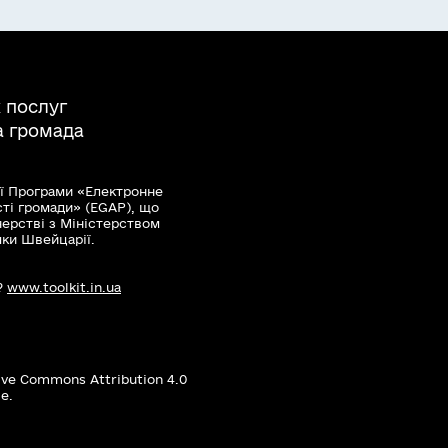
 послуг
а громада
ї Програми «Електронне
сті громади» (EGAP), що
нерстві з Міністерством
мки Швейцарії.
?
www.toolkit.in.ua
ive Commons Attribution 4.0
е.