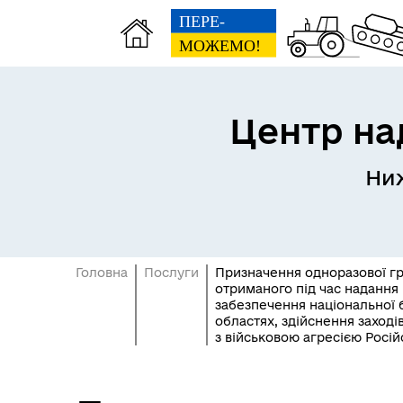
Центр на
Ниж
Матеріальна допомога
Реє
жителям Нижньосірогозької
(RD
громади
Головна
Послуги
Призначення одноразової гро
отриманого під час надання 
забезпечення національної б
областях, здійснення заході
з військовою агресією Росій