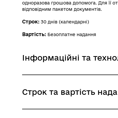
одноразова грошова допомога. Для її от
Реп
відповідним пакетом документів.
Реє
Строк:
30 днів (календарні)
Вартість:
Безоплатне надання
Інформаційні та техно
По
ІК ТК 01877 ОГД_волонтерам_інв_604
ма
Строк та вартість над