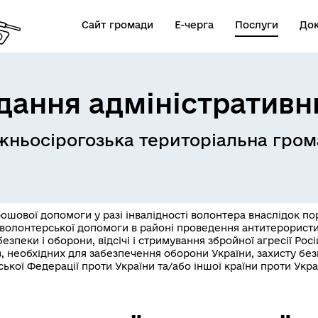
Сайт громади
Е-черга
Послуги
До
дання адміністративн
ньосірогозька територіальна гром
стр збитків для України
єОселя
4U)
шової допомоги у разі інвалідності волонтера внаслідок пора
волонтерської допомоги в районі проведення антитерористичн
езпеки і оборони, відсічі і стримування збройної агресії Рос
в, необхідних для забезпечення оборони України, захисту без
ської Федерації проти України та/або іншої країни проти Укр