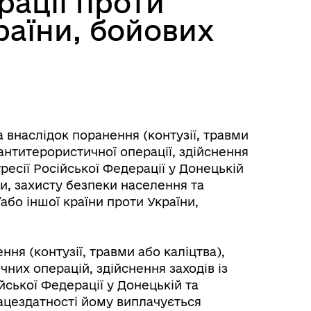
рації проти
раїни, бойових
Контакти для ветеранів війни
 внаслідок поранення (контузії, травми
з числа ВПО
антитерористичної операції, здійснення
гресії Російської Федерації у Донецькій
ни, захисту безпеки населення та
або іншої країни проти України,
ня (контузії, травми або каліцтва),
них операцій, здійснення заходів із
йської Федерації у Донецькій та
рацездатності йому виплачується