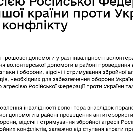
сією Російської Феде
ншої країни проти Ук
о конфлікту
егорії заяв для подання до
Ветеран PRO
грошової допомоги у разі інвалідності волонтера
стру збитків України
ння волонтерської допомоги в районі проведення 
зпеки і оборони, відсічі і стримування збройної а
одів, необхідних для забезпечення оборони Украї
ю агресією Російської Федерації проти України та/
овлення інвалідності волонтера внаслідок поранен
кої допомоги в районі проведення антитерористич
рони, відсічі і стримування збройної агресії Росі
ройних конфліктів, залежно від ступеня втрати п