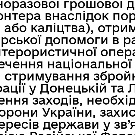
оразової грошової д
лонтера внаслідок по
івник Реєстром збитків
єВідновлення
и або каліцтва), отри
 України
рської допомоги в р
терористичної опера
печення національної
 і стримування збройн
ації у Донецькій та 
ення заходів, необхі
джест Реєстру збитків для
е-Ветеран
орони України, захи
аїни: Питання та відповіді
ересів держави у зв’я