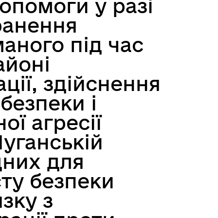
опомоги у разі
ранення
Пам’ятка учасникам
маного під час
російсько-української війни
айоні
ції, здійснення
 безпеки і
ої агресії
Луганській
дних для
Мапа контактів фахівців
сту безпеки
супроводу ветеранів
зку з