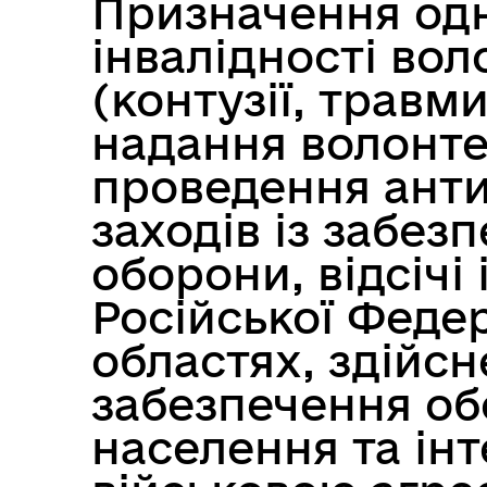
Призначення одн
інвалідності во
Матеріальна допомога
Пут
(контузії, травм
Захисникам та їхнім родинам
для
надання волонте
проведення анти
заходів із забез
оборони, відсічі
Російської Федер
областях, здійсн
Одноразова матеріальна
Дай
забезпечення об
допомога дітям ВПО
Укр
населення та інт