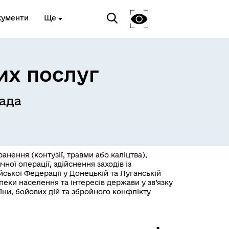
кументи
Ще
их послуг
ада
Український ветеранський
фонд
нення (контузії, травми або каліцтва),
ої операції, здійснення заходів із
ійської Федерації у Донецькій та Луганській
пеки населення та інтересів держави у зв’язку
аїни, бойових дій та збройного конфлікту