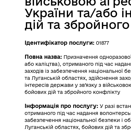
військовою агре
України та/або і
дій та збройног
Ідентифікатор послуги:
01877
Кат
Повна назва:
Призначення одноразової 
Реє
або каліцтва), отриманого під час нада
заходів із забезпечення національної бе
та Луганській областях, здійснення зах
інтересів держави у зв’язку з військово
бойових дій та збройного конфлікту
Інформація про послугу:
У разі встан
отриманого під час надання волонтерсь
забезпечення національної безпеки і обо
Луганській областях, бойових дій та зб