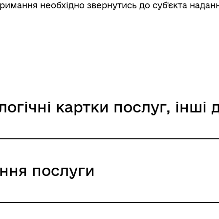
римання необхідно звернутись до суб'єкта наданн
арації: міжнародний
стр збитків
логічні картки послуг, інші
відомити про пошкоджене
йно
ання послуги