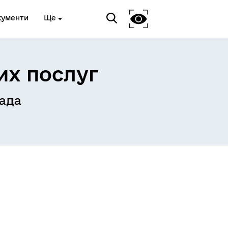
кументи
Ще
их послуг
ада
Український ветеранський
фонд