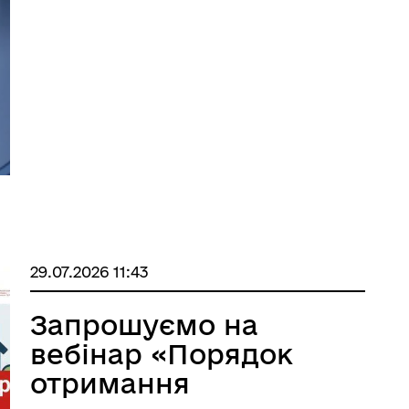
пацієнт має відповідне направлення, то
пройти КТ-дослідження можна
безоплатно, оскільки Національна
служба здоровʼя оплачує надавачам як
амбулаторні, так і ...
29.07.2026 11:43
Запрошуємо на
вебінар «Порядок
отримання