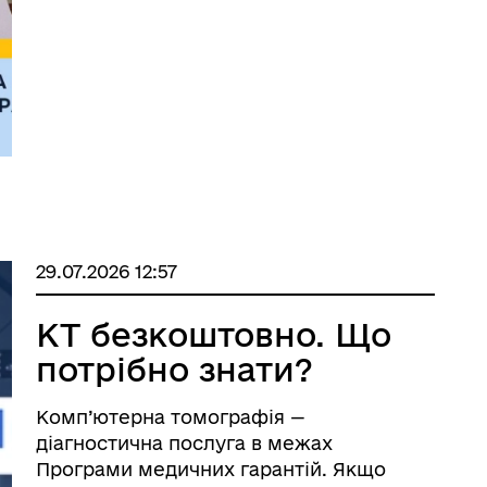
навіть перебуваючи в іншій країні. Є
два основних шляхи оформлення:
Через консульство України &bul ...
29.07.2026 12:57
КТ безкоштовно. Що
потрібно знати?
Комп’ютерна томографія —
діагностична послуга в межах
Програми медичних гарантій. Якщо