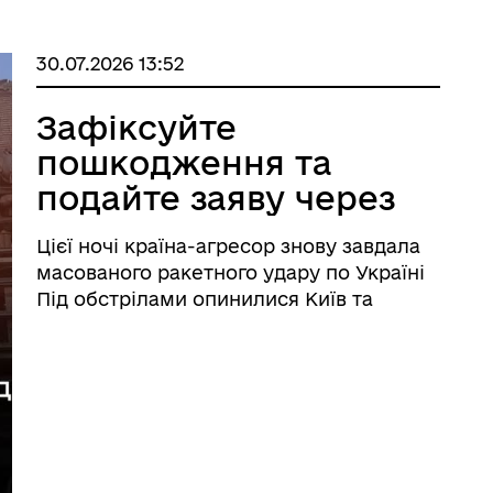
30.07.2026 13:52
джест Реєстру збитків для
е-Ветеран
аїни: Питання та відповіді
Зафіксуйте
пошкодження та
подайте заяву через
Дію
Цієї ночі країна-агресор знову завдала
масованого ракетного удару по Україні
Під обстрілами опинилися Київ та
Київська область, Дніпропетровщина,
Львівщина, Полтавщина та Херсонщина.
Постраждали житлові будинки,
цивільна інфраструктура й
підприємства. ...
егорії заяв для подання до