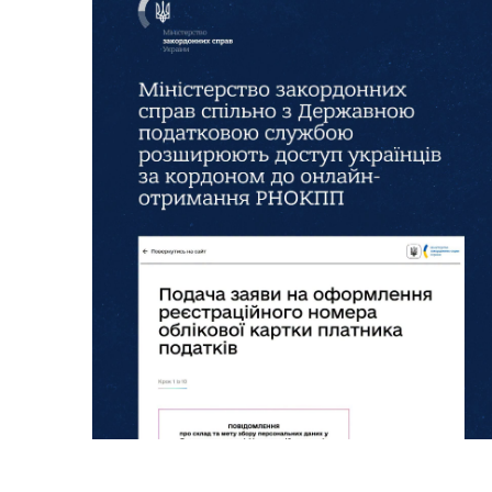
Матеріальна допомога
Пут
Захисникам та їхнім родинам
для