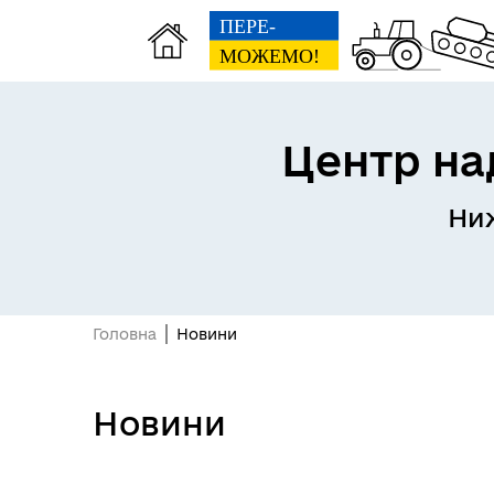
Центр на
Ниж
Матеріальна допомога
Реє
жителям Нижньосірогозької
(RD
громади
Головна
Новини
Новини