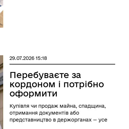
можливостей за кордоном.
Розповідаємо вс ...
29.07.2026 15:18
Перебуваєте за
кордоном і потрібно
оформити
ДОВІРЕНІСТЬ для дій
Купівля чи продаж майна, спадщина,
в Україні
отримання документів або
представництво в держорганах — усе
це можна доручити довіреній особі,