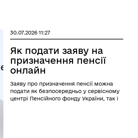
Ветеран PRO
стру збитків України
30.07.2026 11:27
Як подати заяву на
призначення пенсії
онлайн
Заяву про призначення пенсії можна
подати як безпосередньо у сервісному
центрі Пенсійного фонду України, так і
через вебпортал електронних послуг
арації: міжнародний
Пенсійного фонду України
стр збитків
(portal.pfu.gov.ua). Про те, як подати
заяву на призначення пенсії за
допомогою ...