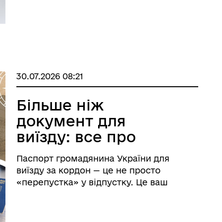
30.07.2026 08:21
Більше ніж
документ для
відомити про пошкоджене
виїзду: все про
йно
закордонний
Паспорт громадянина України для
паспорт
виїзду за кордон — це не просто
«перепустка» у відпустку. Це ваш
головний документ для ідентифікації
особи за межами країни, отримання
захисту та відкриття нових