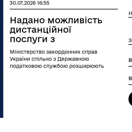
30.07.2026 16:55
Н
Надано можливість
дистанційної
послуги з
З
отримання
Міністерство закордонних справ
івник Реєстром збитків
єВідновлення
електронної картки
 України
України спільно з Державною
платника податків
податковою службою розширюють
доступ українців за кордоном до
(РНОКПП) для
повністю дистанційної послуги з
українців за
отримання електронної картки
кордоном
платника податків (РНОКПП). Очільник
МЗС Андрій Сибіга підкреслив, що ...