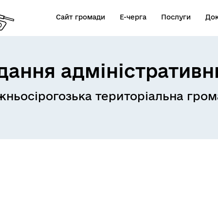
Сайт громади
Е-черга
Послуги
До
дання адміністративн
ньосірогозька територіальна гром
стр збитків для України
єОселя
4U)