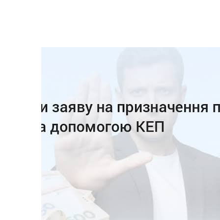
Реє
Реп
Реє