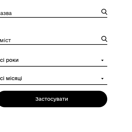
азва
міст
Пам’ятка учасникам
російсько-української війни
Застосувати