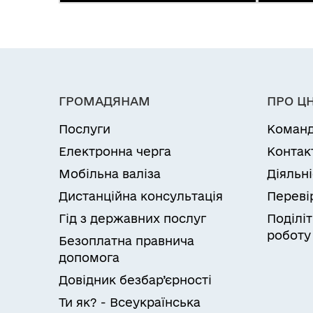
ГРОМАДЯНАМ
ПРО Ц
Послуги
Коман
Електронна черга
Контак
Мобільна валіза
Діяльн
Дистанційна консультація
Переві
Гід з державних послуг
Поділіт
роботу
Безоплатна правнича
допомога
Довідник безбар’єрності
Ти як? - Всеукраїнська