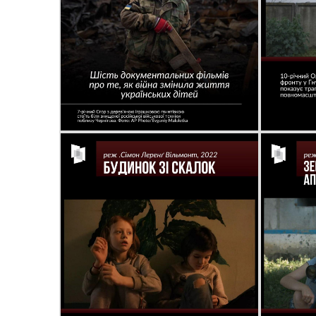
По
ма