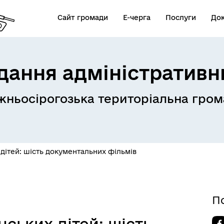
Сайт громади
Е-черга
Послуги
До
дання адміністративн
ньосірогозька територіальна гром
стр збитків для України
єОселя
4U)
 дітей: шість документальних фільмів
П
нських дітей: шість