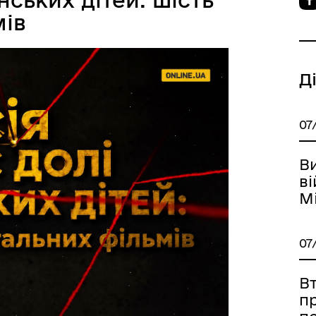
мів
івник Реєстром збитків
єВідновлення
 України
Д
07
В
ві
М
джест Реєстру збитків для
е-Ветеран
аїни: Питання та відповіді
07
Вт
пр