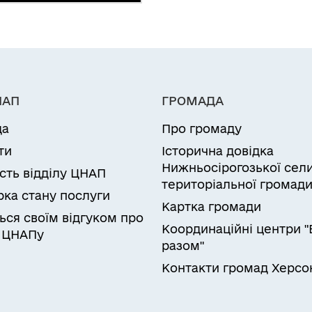
НАП
ГРОМАДА
да
Про громаду
ти
Історична довідка
Нижньосірогозької сел
ість відділу ЦНАП
територіальної громад
рка стану послуги
Картка громади
ься своїм відгуком про
Координаційні центри "
 ЦНАПу
разом"
Контакти громад Херс