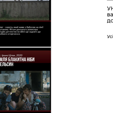
У
в
д
Ус
відомити про пошкоджене
йно