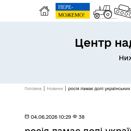
Центр на
Ниж
Матеріальна допомога
Реє
жителям Нижньосірогозької
(RD
громади
Головна
Новини
росія ламає долі українських
04.06.2026 10:29
38
росія ламає долі украї