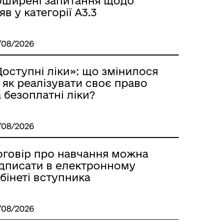
оширені запитання щодо
яв у категорії А3.3
/08/2026
Контакти для ветеранів війни
з числа ВПО
оступні ліки»: що змінилося
 як реалізувати своє право
 безоплатні ліки?
/08/2026
оговір про навчання можна
ідписати в електронному
бінеті вступника
/08/2026