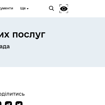
кументи
Ще
их послуг
ада
Український ветеранський
фонд
оділитись