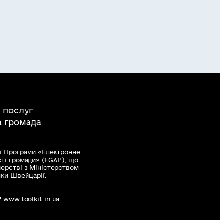
 послуг
а громада
ї Програми «Електронне
сті громади» (EGAP), що
нерстві з Міністерством
мки Швейцарії.
?
www.toolkit.in.ua