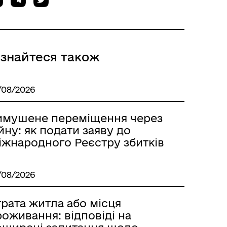
Пам’ятка учасникам
російсько-української війни
ізнайтеся також
/08/2026
имушене переміщення через
йну: як подати заяву до
іжнародного Реєстру збитків
Мапа контактів фахівців
супроводу ветеранів
/08/2026
рата житла або місця
оживання: відповіді на