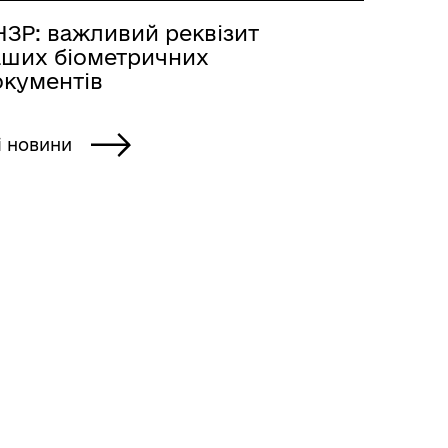
НЗР: важливий реквізит
аших біометричних
окументів
і новини