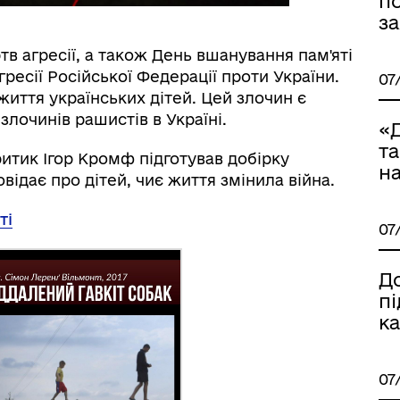
п
за
в агресії, а також День вшанування пам'яті
гресії Російської Федерації проти України.
07
 життя українських дітей. Цей злочин є
егорії заяв для подання до
Ветеран PRO
лочинів рашистів в Україні.
стру збитків України
«Д
та
ритик Ігор Кромф підготував добірку
на
відає про дітей, чиє життя змінила війна.
ті
07
Д
п
ка
арації: міжнародний
стр збитків
07