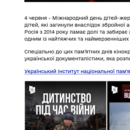
4 червня - Міжнародний день дітей-жерт
дітей, які загинули внаслідок збройної а
Росія з 2014 року ламає долі та забирає
Кат
одним із найтяжчих та наймерзенніших з
Реє
Спеціально до цих пам’ятних днів кінок
української документалістики, яка розпо
Український інститут національної пам'я
Реп
Реє