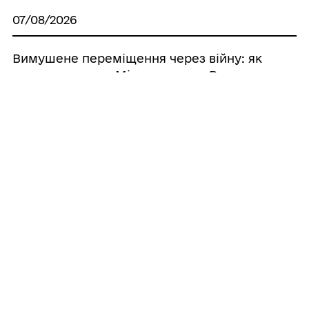
07/08/2026
Вимушене переміщення через війну: як
подати заяву до Міжнародного Реєстру
збитків
07/08/2026
Втрата житла або місця проживання:
відповіді на поширені запитання щодо
заяв у категорії А3.3
07/08/2026
«Доступні ліки»: що змінилося та як
реалізувати своє право на безоплатні