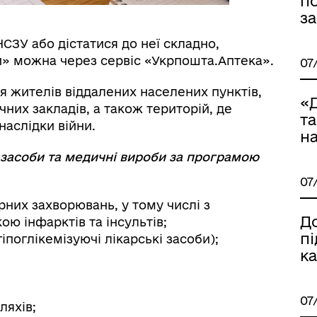
п
за
СЗУ або дістатися до неї складно,
и» можна через сервіс «Укрпошта.Аптека».
07
я жителів віддалених населених пунктів,
«Д
них закладів, а також територій, де
та
наслідки війни.
на
егорії заяв для подання до
 засоби та медичні вироби за програмою
Ветеран PRO
стру збитків України
07
них захворювань, у тому числі з
Д
ю інфарктів та інсультів;
п
іпоглікемізуючі лікарські засоби);
ка
07
ляхів;