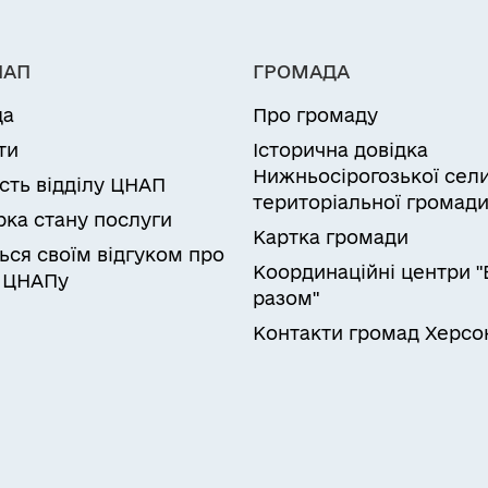
НАП
ГРОМАДА
да
Про громаду
ти
Історична довідка
Нижньосірогозької сел
ість відділу ЦНАП
територіальної громад
рка стану послуги
Картка громади
ься своїм відгуком про
Координаційні центри "
 ЦНАПу
разом"
Контакти громад Херс