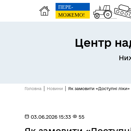
Центр на
Ниж
Матеріальна допомога
Реє
жителям Нижньосірогозької
(RD
громади
Головна
Новини
Як замовити «Доступні ліки»
03.06.2026 15:33
55
Як замовити «Доступні