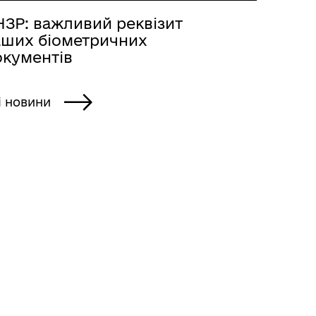
НЗР: важливий реквізит
аших біометричних
окументів
і новини