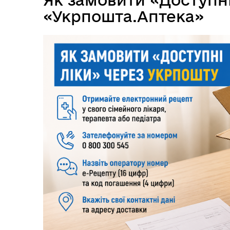
«Укрпошта.Аптека»
Матеріальна допомога
Пут
Захисникам та їхнім родинам
для
Одноразова матеріальна
Дай
допомога дітям ВПО
Укр