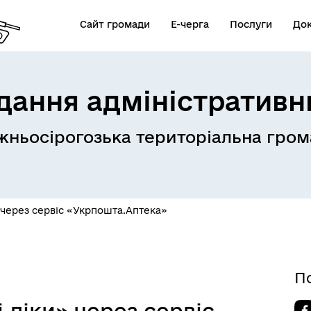
Сайт громади
Е-черга
Послуги
До
дання адміністративн
ньосірогозька територіальна гром
стр збитків для України
єОселя
4U)
 через сервіс «Укрпошта.Аптека»
П
 ліки» через сервіс