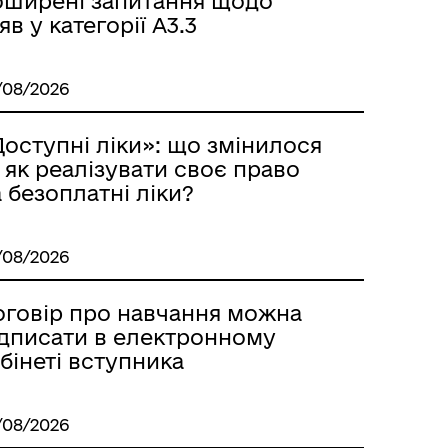
оширені запитання щодо
яв у категорії А3.3
/08/2026
оступні ліки»: що змінилося
 як реалізувати своє право
 безоплатні ліки?
Контакти для ветеранів війни
з числа ВПО
/08/2026
оговір про навчання можна
ідписати в електронному
бінеті вступника
/08/2026