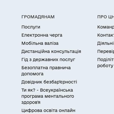
ГРОМАДЯНАМ
ПРО Ц
Послуги
Коман
Електронна черга
Контак
Мобільна валіза
Діяльн
Дистанційна консультація
Переві
Гід з державних послуг
Поділіт
роботу
Безоплатна правнича
допомога
Довідник безбар’єрності
Ти як? - Всеукраїнська
програма ментального
здоров'я
Цифрова освіта онлайн