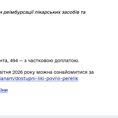
 реімбурсації лікарських засобів та
єнта, 494 — з частковою доплатою.
вітня 2026 року можна ознайомитися за
anam/dostupni-liki-povnii-perelik
їни