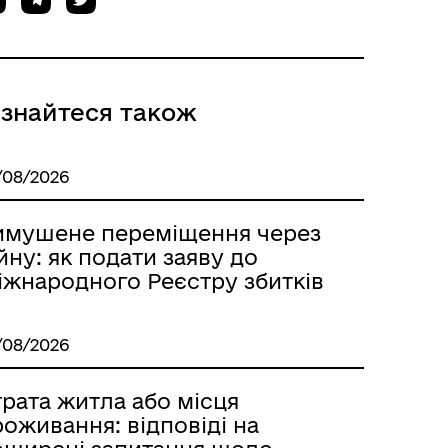
Пам’ятка учасникам
російсько-української війни
ізнайтеся також
/08/2026
имушене переміщення через
йну: як подати заяву до
іжнародного Реєстру збитків
/08/2026
Мапа контактів фахівців
супроводу ветеранів
рата житла або місця
оживання: відповіді на