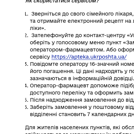
Як скористатися сервісом?
Зверніться до свого сімейного лікаря,
та отримайте електронний рецепт на 
ліки».
Зателефонуйте до контакт-центру «У
оберіть у голосовому меню пункт «Зам
оператором-фармацевтом. Або оформі
сервісу
https://apteka.ukrposhta.ua/
Повідомте оператору 16-значний номе
його погашення. Ці дані надходять у 
зазначаються в інформаційній довідці
Оператор-фармацевт допоможе підібра
доступного переліку та оформить зам
Після надходження замовлення до ві
Заберіть замовлення у поштовому відд
відділенні становить 7 календарних дн
Для жителів населених пунктів, які обс