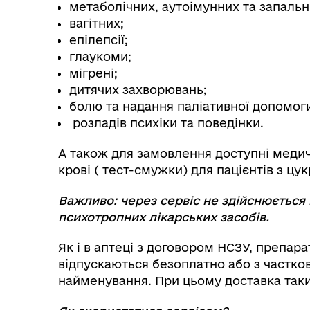
метаболічних, аутоімунних та запаль
вагітних;
епілепсії;
Реп
глаукоми;
Реє
мігрені;
дитячих захворювань;
болю та надання паліативної допомог
розладів психіки та поведінки.
А також для замовлення доступні медич
крові ( тест-смужки) для пацієнтів з цу
Важливо: через сервіс не здійснюється в
психотропних лікарських засобів.
Як і в аптеці з договором НСЗУ, препар
По
ма
відпускаються безоплатно або з частко
найменування. При цьому доставка таки