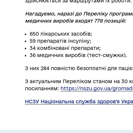
здійснюється за маршрутами їх роботи.
Нагадуємо, наразі до Переліку програми
медичних виробів входят 778 позицій:
650 лікарських засобів;
59 препаратів інсуліну;
34 комбіновані препарати;
36 медичних виробів (тест-смужки).
З них 284 повністю безоплатні для паці
З актуальним Переліком станом на 30 к
посиланням:
https://nszu.gov.ua/gromadi
НСЗУ Національна служба здоров'я Укра