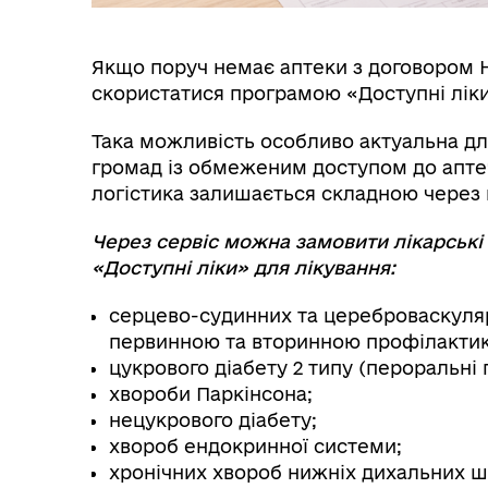
Якщо поруч немає аптеки з договором Н
скористатися програмою «Доступні лік
Така можливість особливо актуальна дл
громад із обмеженим доступом до аптеч
логістика залишається складною через 
Кат
Через сервіс можна замовити лікарські
Реє
«Доступні ліки» для лікування:
серцево-судинних та цереброваскуляр
первинною та вторинною профілактико
цукрового діабету 2 типу (пероральні г
хвороби Паркінсона;
нецукрового діабету;
хвороб ендокринної системи;
хронічних хвороб нижніх дихальних ш