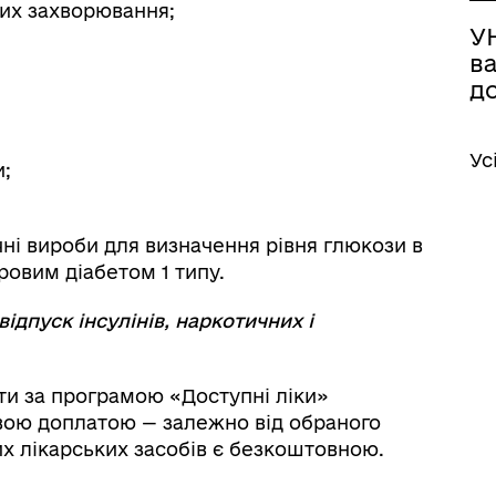
них захворювання;
У
в
арації: міжнародний
д
стр збитків
Ус
и;
ні вироби для визначення рівня глюкози в
кровим діабетом 1 типу.
ідпуск інсулінів, наркотичних і
ати за програмою «Доступні ліки»
відомити про пошкоджене
йно
вою доплатою — залежно від обраного
х лікарських засобів є безкоштовною.