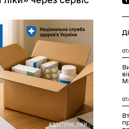
івник Реєстром збитків
єВідновлення
 України
Д
07
В
ві
М
07
джест Реєстру збитків для
е-Ветеран
аїни: Питання та відповіді
Вт
пр