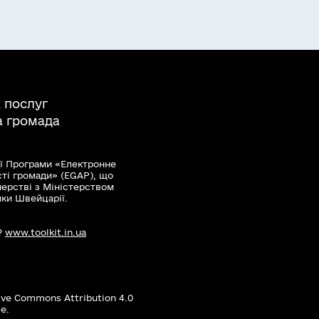
 послуг
а громада
ї Програми «Електронне
сті громади» (EGAP), що
нерстві з Міністерством
мки Швейцарії.
?
www.toolkit.in.ua
ive Commons Attribution 4.0
е.