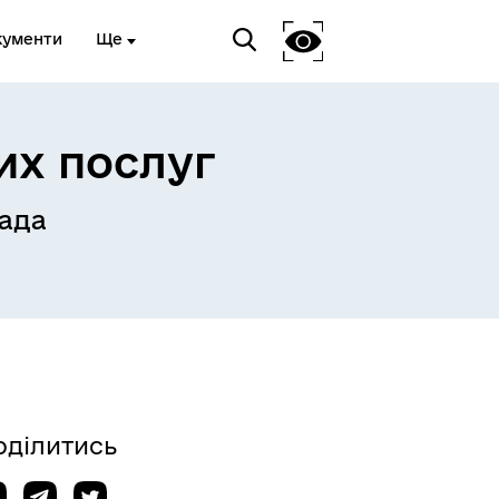
кументи
Ще
их послуг
ада
Український ветеранський
фонд
оділитись