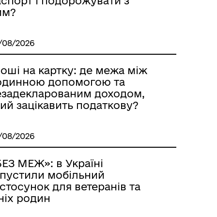
аспорт і подорожувати з
им?
/08/2026
оші на картку: де межа між
одинною допомогою та
езадекларованим доходом,
ий зацікавить податкову?
/08/2026
ЕЗ МЕЖ»: в Україні
апустили мобільний
стосунок для ветеранів та
ніх родин