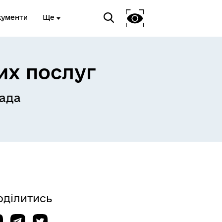
кументи
Ще
их послуг
Український ветеранський
ада
фонд
оділитись
Пам’ятка учасникам
російсько-української війни