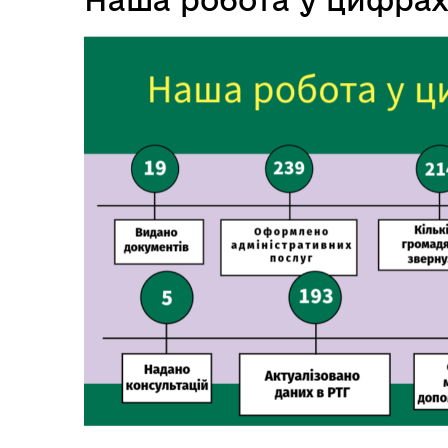
Одноразова матеріальна
Дай
допомога дітям ВПО
Укр
Кат
Реє