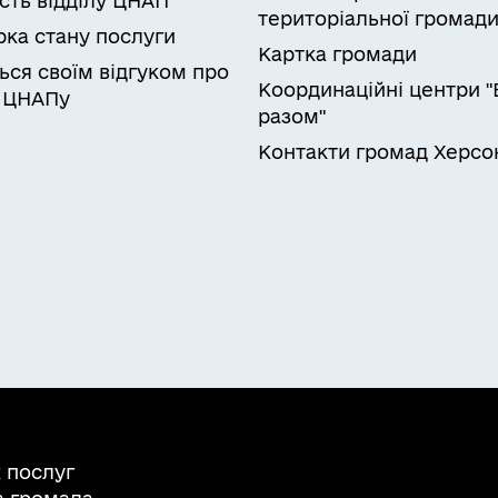
ість відділу ЦНАП
територіальної громад
рка стану послуги
Картка громади
ься своїм відгуком про
Координаційні центри "
 ЦНАПу
разом"
Контакти громад Херс
 послуг