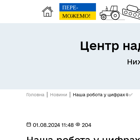
Центр на
Матеріальна допомога
Реє
Ниж
жителям Нижньосірогозької
(RD
громади
Головна
Новини
Наша робота у цифрах📎✅
01.08.2024 11:48
204
Матеріальна допомога
Пут
Захисникам та їхнім родинам
для
Наша робота у цифрах