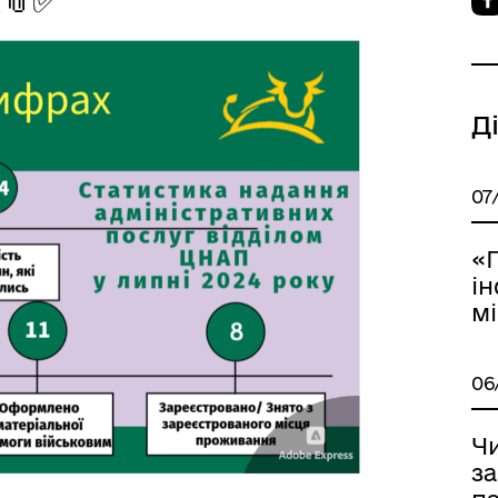
Д
джест Реєстру збитків для
е-Ветеран
07
аїни: Питання та відповіді
«
і
мі
06
егорії заяв для подання до
Ветеран PRO
стру збитків України
Ч
з