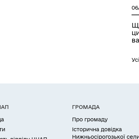
06
Щ
ци
в
Ус
НАП
ГРОМАДА
да
Про громаду
ти
Історична довідка
Нижньосірогозької сел