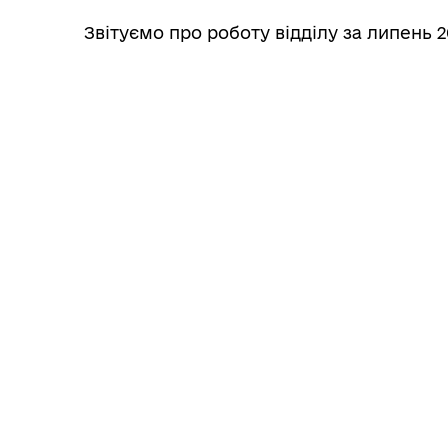
Звітуємо про роботу відділу за липень 2
Реп
Реє
По
ма