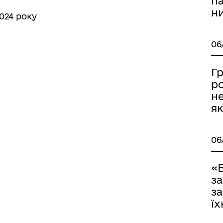
п
н
024 року
06
арації: міжнародний
Гр
стр збитків
р
н
як
06
«Б
відомити про пошкоджене
з
йно
за
їх