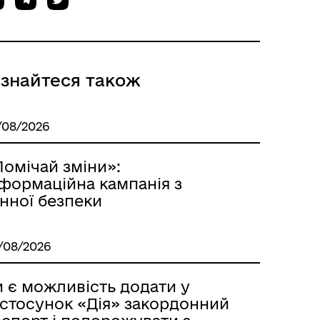
ізнайтеся також
Мапа контактів фахівців
/08/2026
супроводу ветеранів
Помічай зміни»:
нформаційна кампанія з
нної безпеки
/08/2026
Контакти для ветеранів війни
з числа ВПО
и є можливість додати у
астосунок «Дія» закордонний