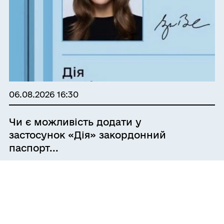
06.08.2026 16:30
Чи є можливість додати у
застосунок «Дія» закордонний
паспорт...
У «Дії» доступний біометричний та
небіометричний (виданий після 2015 року)
закордонні паспорти. Ці документи можна
використовувати в Україні на рівні з ID-
карткою для посвідчення особи. Українці
06.08.2026 15:28